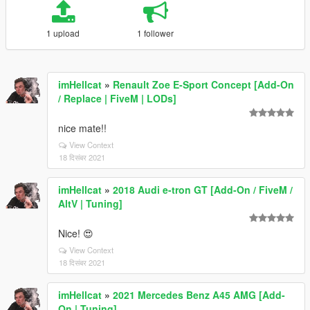
1 upload
1 follower
imHellcat
»
Renault Zoe E-Sport Concept [Add-On
/ Replace | FiveM | LODs]
nice mate!!
View Context
18 दिसंबर 2021
imHellcat
»
2018 Audi e-tron GT [Add-On / FiveM /
AltV | Tuning]
Nice! 😍
View Context
18 दिसंबर 2021
imHellcat
»
2021 Mercedes Benz A45 AMG [Add-
On | Tuning]