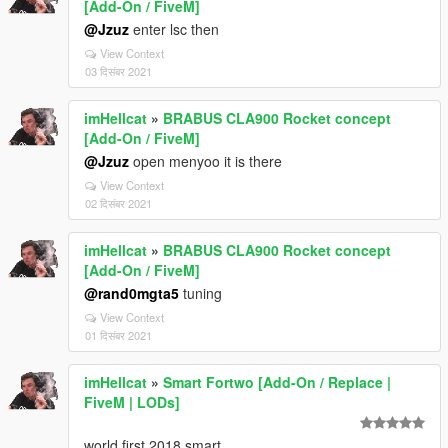
[Add-On / FiveM]
@Jzuz
enter lsc then
View Context
03 दिसंबर 2021
imHellcat
»
BRABUS CLA900 Rocket concept
[Add-On / FiveM]
@Jzuz
open menyoo it is there
View Context
02 दिसंबर 2021
imHellcat
»
BRABUS CLA900 Rocket concept
[Add-On / FiveM]
@rand0mgta5
tuning
View Context
01 दिसंबर 2021
imHellcat
»
Smart Fortwo [Add-On / Replace |
FiveM | LODs]
world first 2018 smart