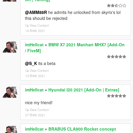
@AMM88R
he admits he unlocked from skyrix's lol
this should be rejected
View Context
14 दिसंबर 2021
imHellcat
»
BMW X7 2021 Manhart MHX7 [Add-On
/ FiveM]
@S_K
its a beta
View Context
13 दिसंबर 2021
imHellcat
»
Hyundai I20 2021 [Add-On | Extras]
nice my friend!
View Context
07 दिसंबर 2021
imHellcat
»
BRABUS CLA900 Rocket concept