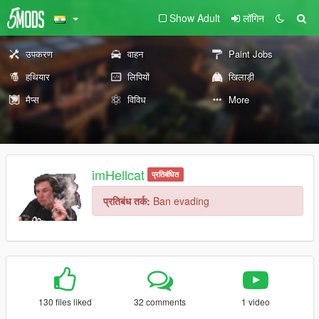
Show Adult
लॉगिन
उपकरण
वाहन
Paint Jobs
हथियार
लिपियों
खिलाड़ी
मैप्स
विविध
More
imHellcat
प्रतिबंधित
प्रतिबंध तर्क:
Ban evading
130 files liked
32 comments
1 video