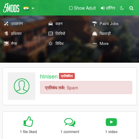
Show Adult
लॉगिन
उपकरण
वाहन
Paint Jobs
हथियार
लिपियों
खिलाड़ी
मैप्स
विविध
More
hinisen
प्रतिबंधित
प्रतिबंध तर्क:
Spam
1 file liked
1 comment
1 video