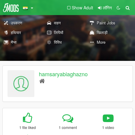
Show Adult
लॉगिन
उपकरण
वाहन
Paint Jobs
हथियार
लिपियों
खिलाड़ी
मैप्स
विविध
More
hamsaryabiaghazno
1 file liked
1 comment
1 video