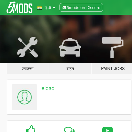
5mods on Discord
हिन्दी
उपकरण
वाहन
PAINT JOBS
eldad