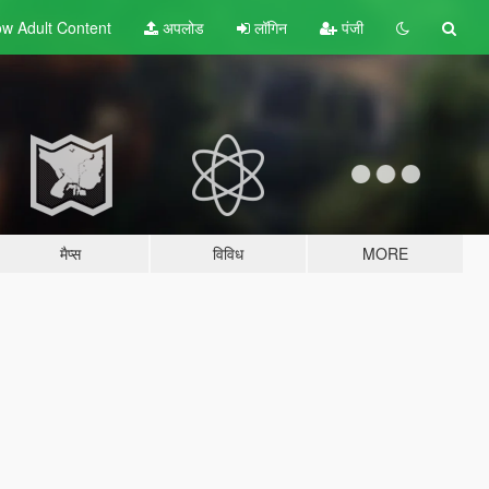
w Adult
Content
अपलोड
लॉगिन
पंजी
मैप्स
विविध
MORE