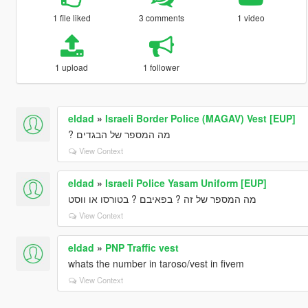
1 file liked
3 comments
1 video
1 upload
1 follower
eldad
»
Israeli Border Police (MAGAV) Vest [EUP]
מה המספר של הבגדים ?
View Context
eldad
»
Israeli Police Yasam Uniform [EUP]
מה המספר של זה ? בפאיבם ? בטורסו או ווסט
View Context
eldad
»
PNP Traffic vest
whats the number in taroso/vest in fivem
View Context