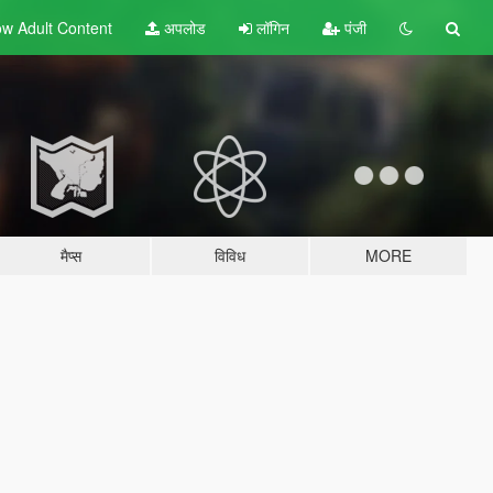
w Adult
Content
अपलोड
लॉगिन
पंजी
मैप्स
विविध
MORE