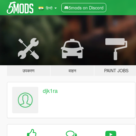
5mods on Discord
हिन्दी
उपकरण
वाहन
PAINT JOBS
djk1ra