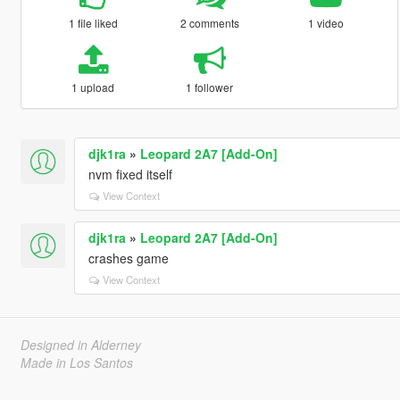
1 file liked
2 comments
1 video
1 upload
1 follower
djk1ra
»
Leopard 2A7 [Add-On]
nvm fixed itself
View Context
djk1ra
»
Leopard 2A7 [Add-On]
crashes game
View Context
Designed in Alderney
Made in Los Santos