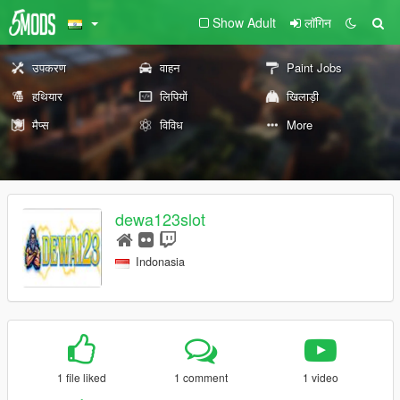
Show Adult
लॉगिन
उपकरण
वाहन
Paint Jobs
हथियार
लिपियों
खिलाड़ी
मैप्स
विविध
More
dewa123slot
Indonasia
1 file liked
1 comment
1 video