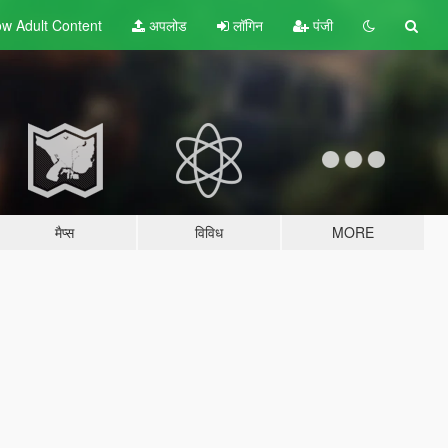
w Adult
Content
अपलोड
लॉगिन
पंजी
मैप्स
विविध
MORE