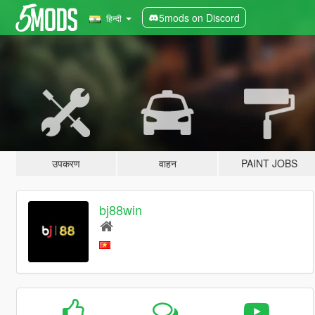
5mods on Discord
हिन्दी
उपकरण
वाहन
PAINT JOBS
bj88win