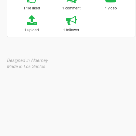
1 file liked
1 comment
1 video
1 upload
1 follower
Designed in Alderney
Made in Los Santos