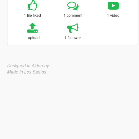
1 file liked
1 comment
1 video
1 upload
1 follower
Designed in Alderney
Made in Los Santos