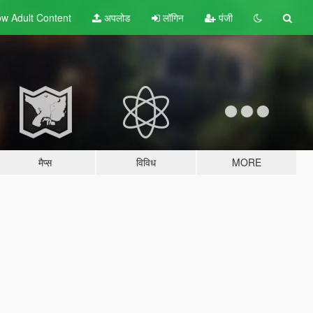
w Adult
Content
अपलोड
लॉगिन
पंजी
मैप्स
विविध
MORE