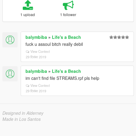
1 upload
1 follower
balymbiba
»
Life's a Beach
fuck u assoul bitch really debil
View Context
29 दिसंबर 2019
balymbiba
»
Life's a Beach
im can't find file STREAMS.rpf pls help
View Context
29 दिसंबर 2019
Designed in Alderney
Made in Los Santos