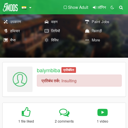
Show Adult
लॉगिन
उपकरण
वाहन
Paint Jobs
हथियार
लिपियों
खिलाड़ी
मैप्स
विविध
More
balymbiba
प्रतिबंधित
प्रतिबंध तर्क:
Insulting
1 file liked
2 comments
1 video