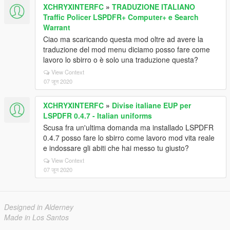
XCHRYXINTERFC
»
TRADUZIONE ITALIANO
Traffic Policer LSPDFR+ Computer+ e Search
Warrant
Ciao ma scaricando questa mod oltre ad avere la
traduzione del mod menu diciamo posso fare come
lavoro lo sbirro o è solo una traduzione questa?
View Context
07 जून 2020
XCHRYXINTERFC
»
Divise italiane EUP per
LSPDFR 0.4.7 - Italian uniforms
Scusa fra un'ultima domanda ma installado LSPDFR
0.4.7 posso fare lo sbirro come lavoro mod vita reale
e indossare gli abiti che hai messo tu giusto?
View Context
07 जून 2020
Designed in Alderney
Made in Los Santos