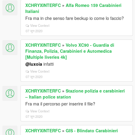
XCHRYXINTERFC
»
Alfa Romeo 159 Carabinieri
Italiani
Fra ma in che senso fare beckup io come lo faccio?
View Context
07 जून 2020
XCHRYXINTERFC
»
Volvo XC90 - Guardia di
Finanza, Polizia, Carabinieri e Automedica
[Multiple liveries 4k]
@luxoia
infatti
View Context
07 जून 2020
XCHRYXINTERFC
»
Stazione polizia e carabinieri
– Italian police station
Fra ma il percorso per inserire il file?
View Context
07 जून 2020
XCHRYXINTERFC
»
GIS - Blindato Carabinieri