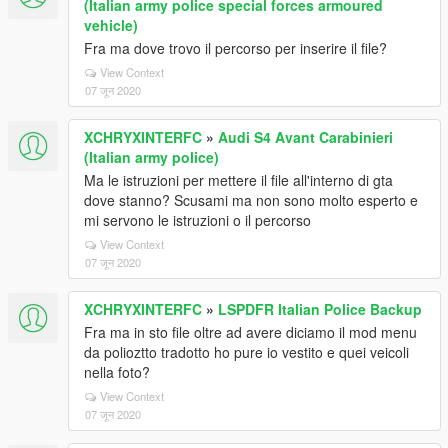
(Italian army police special forces armoured
vehicle)
Fra ma dove trovo il percorso per inserire il file?
View Context
07 जून 2020
XCHRYXINTERFC
»
Audi S4 Avant Carabinieri
(Italian army police)
Ma le istruzioni per mettere il file all'interno di gta
dove stanno? Scusami ma non sono molto esperto e
mi servono le istruzioni o il percorso
View Context
07 जून 2020
XCHRYXINTERFC
»
LSPDFR Italian Police Backup
Fra ma in sto file oltre ad avere diciamo il mod menu
da polioztto tradotto ho pure io vestito e quei veicoli
nella foto?
View Context
07 जून 2020