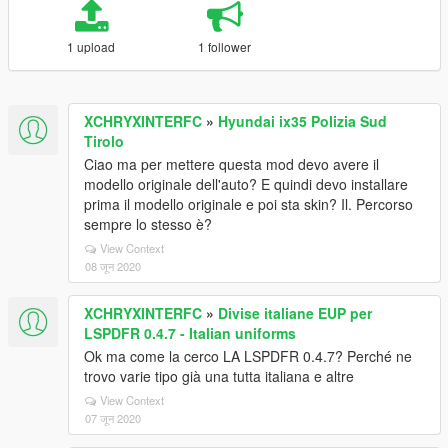
1 upload
1 follower
XCHRYXINTERFC
»
Hyundai ix35 Polizia Sud
Tirolo
Ciao ma per mettere questa mod devo avere il
modello originale dell'auto? E quindi devo installare
prima il modello originale e poi sta skin? Il. Percorso
sempre lo stesso è?
View Context
08 जून 2020
XCHRYXINTERFC
»
Divise italiane EUP per
LSPDFR 0.4.7 - Italian uniforms
Ok ma come la cerco LA LSPDFR 0.4.7? Perché ne
trovo varie tipo già una tutta italiana e altre
View Context
07 जून 2020