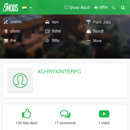
Show Adult
लॉगिन
उपकरण
वाहन
Paint Jobs
हथियार
लिपियों
खिलाड़ी
मैप्स
विविध
More
XCHRYXINTERFC
124 files liked
17 comments
1 video