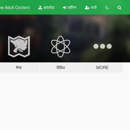
w Adult
Content
अपलोड
लॉगिन
पंजी
मैप्स
विविध
MORE