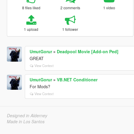
8 files liked
2 comments
1 video
1 upload
1 follower
UmutGorur
»
Deadpool Movie [Add-on Ped]
GREAT
View Context
UmutGorur
»
VB.NET Conditioner
For Mods?
View Context
Designed in Alderney
Made in Los Santos