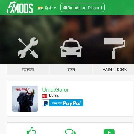
5mods on Discord
हिन्दी
उपकरण
वाहन
PAINT JOBS
UmutGorur
Bursa
साथ दान