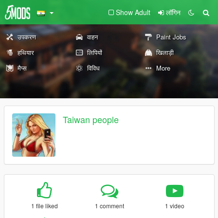
Show Adult
लॉगिन
उपकरण
वाहन
Paint Jobs
हथियार
लिपियों
खिलाड़ी
मैप्स
विविध
More
Taiwan people
1 file liked
1 comment
1 video