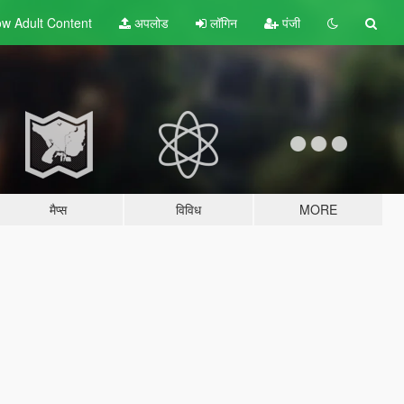
w Adult
Content
अपलोड
लॉगिन
पंजी
मैप्स
विविध
MORE