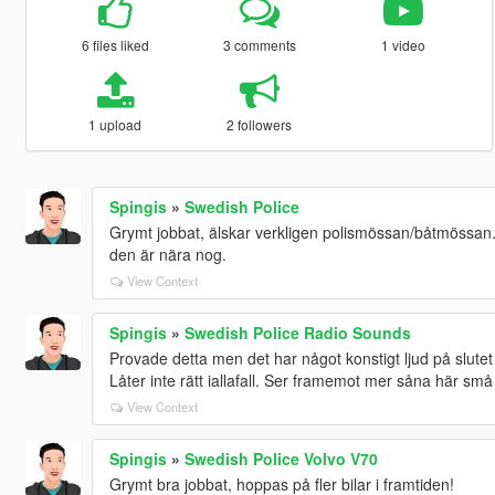
6 files liked
3 comments
1 video
1 upload
2 followers
Spingis
»
Swedish Police
Grymt jobbat, älskar verkligen polismössan/båtmössan.
den är nära nog.
View Context
Spingis
»
Swedish Police Radio Sounds
Provade detta men det har något konstigt ljud på slutet s
Låter inte rätt iallafall. Ser framemot mer såna här små 
View Context
Spingis
»
Swedish Police Volvo V70
Grymt bra jobbat, hoppas på fler bilar i framtiden!