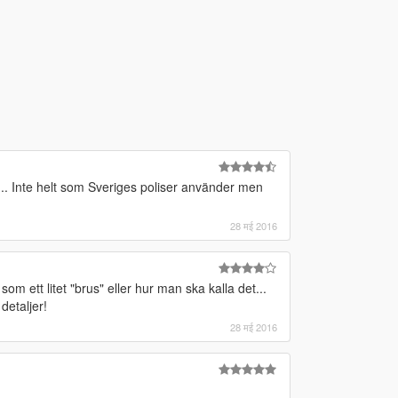
.. Inte helt som Sveriges poliser använder men
28 मई 2016
om ett litet "brus" eller hur man ska kalla det...
detaljer!
28 मई 2016