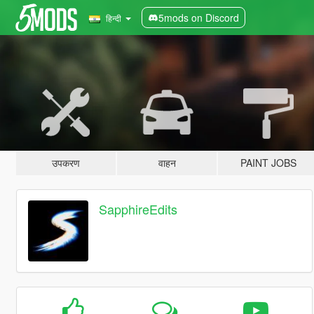
5mods on Discord
हिन्दी
उपकरण
वाहन
PAINT JOBS
SapphireEdits