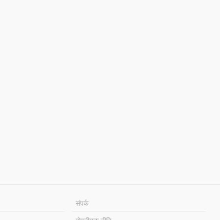
संपर्क
गोपनीयता नीति