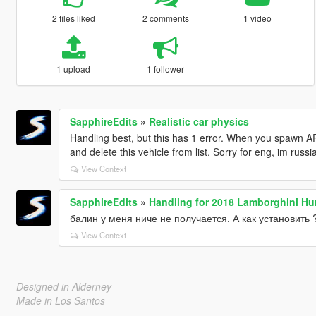
2 files liked
2 comments
1 video
1 upload
1 follower
SapphireEdits
»
Realistic car physics
Handling best, but this has 1 error. When you spawn A
and delete this vehicle from list. Sorry for eng, im russi
View Context
SapphireEdits
»
Handling for 2018 Lamborghini Hu
балин у меня ниче не получается. А как установить 
View Context
Designed in Alderney
Made in Los Santos