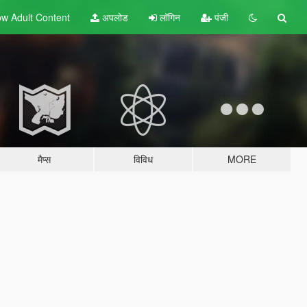
w Adult
Content
अपलोड
लॉगिन
पंजी
मैप्स
विविध
MORE