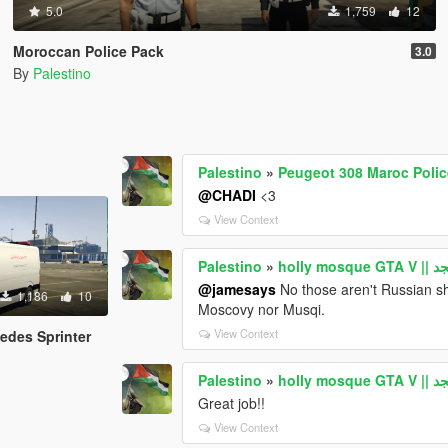
5.0
1,759
12
Moroccan Police Pack
3.0
By
Palestino
Palestino
»
Peugeot 308 Maroc Pol
@CHADI
<3
View Context
Palestino
»
holly 
@jamesays
No those aren't Russian s
1,186
10
Moscovy nor Musqi.
View Context
edes Sprinter
Palestino
»
holly 
Great job!!
View Context