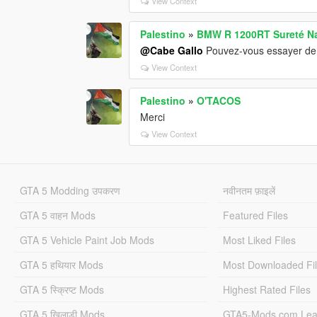
View Context
Palestino
»
BMW R 1200RT Sureté Na
@Cabe Gallo
Pouvez-vous essayer de f
View Context
Palestino
»
O'TACOS
Merci
View Context
GTA 5 Modding उपकरण
नवीनतम फ़ाइलें
GTA 5 वाहन Mods
Featured Files
GTA 5 Vehicle Paint Job Mods
Most Liked Files
GTA 5 हथियार Mods
Most Downloaded Fi
GTA 5 स्क्रिप्ट Mods
Highest Rated Files
GTA 5 खिलाड़ी Mods
GTA5-Mods.com Lea