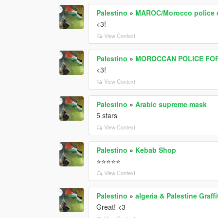
Palestino
»
MAROC/Morocco police 
<3!
View Context
Palestino
»
MOROCCAN POLICE FOR
<3!
View Context
Palestino
»
Arabic supreme mask
5 stars
View Context
Palestino
»
Kebab Shop
⭐⭐⭐⭐⭐
View Context
Palestino
»
algeria & Palestine Graffi
Great! <3