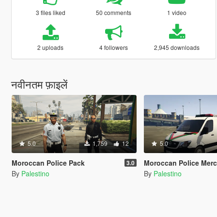
3 files liked
50 comments
1 video
2 uploads
4 followers
2,945 downloads
नवीनतम फ़ाइलें
5.0
1,759
12
5.0
Moroccan Police Pack
Moroccan Police Merc
3.0
By
Palestino
By
Palestino