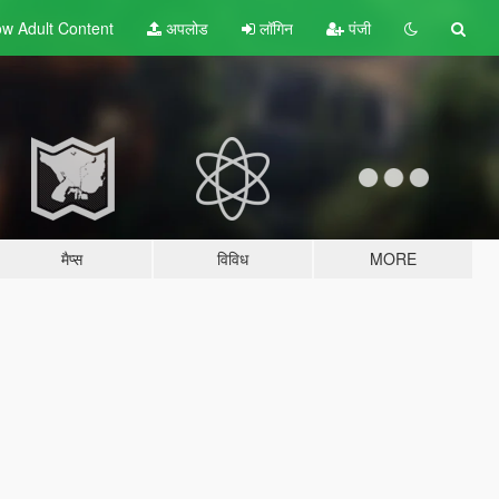
w Adult
Content
अपलोड
लॉगिन
पंजी
मैप्स
विविध
MORE