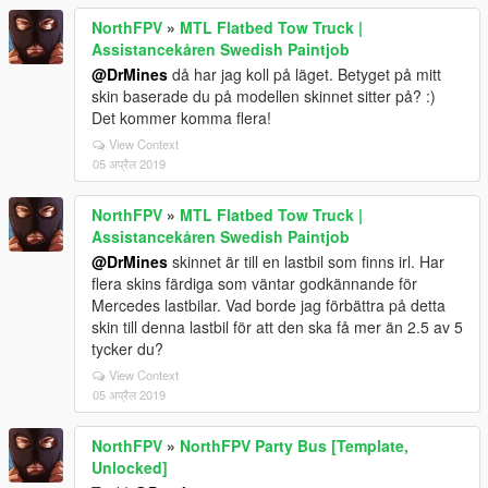
NorthFPV
»
MTL Flatbed Tow Truck |
Assistancekåren Swedish Paintjob
@DrMines
då har jag koll på läget. Betyget på mitt
skin baserade du på modellen skinnet sitter på? :)
Det kommer komma flera!
View Context
05 अप्रैल 2019
NorthFPV
»
MTL Flatbed Tow Truck |
Assistancekåren Swedish Paintjob
@DrMines
skinnet är till en lastbil som finns irl. Har
flera skins färdiga som väntar godkännande för
Mercedes lastbilar. Vad borde jag förbättra på detta
skin till denna lastbil för att den ska få mer än 2.5 av 5
tycker du?
View Context
05 अप्रैल 2019
NorthFPV
»
NorthFPV Party Bus [Template,
Unlocked]