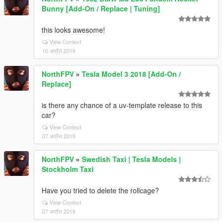
Bunny [Add-On / Replace | Tuning]
this looks awesome!
View Context
10 अप्रैल 2019
NorthFPV
»
Tesla Model 3 2018 [Add-On /
Replace]
is there any chance of a uv-template release to this
car?
View Context
07 अप्रैल 2019
NorthFPV
»
Swedish Taxi | Tesla Models |
Stockholm Taxi
Have you tried to delete the rollcage?
View Context
07 अप्रैल 2019