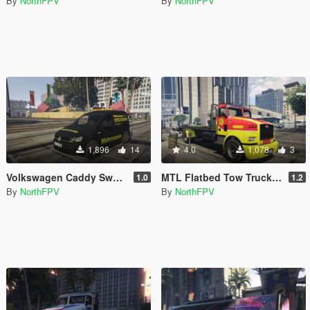
By
NorthFPV
By
NorthFPV
1,896
14
4.0
1,078
3
Volkswagen Caddy Swedish Mekonomen [ELS]
MTL Flatbed Tow Truck | Assistancekåren Swedish Paintjob
1.0
1.2
By
NorthFPV
By
NorthFPV