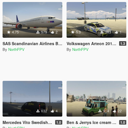
4.75
579
2
5.0
383
1
SAS Scandinavian Airlines Boeing 737-MAX9
Volkswagen Arteon 2018 | Swedish Police Paintjob
1.3
By
NorthFPV
By
NorthFPV
632
4
914
22
Mercedes Vito Swedish Mekonomen Paintjob
Ben & Jerrys Ice cream truck
1.0
1.0