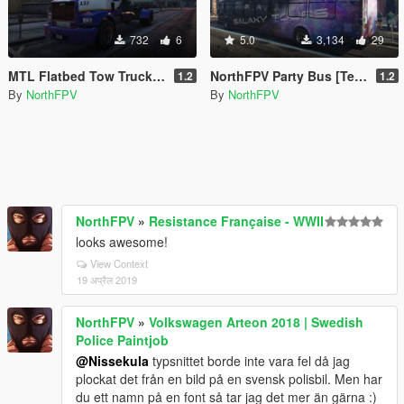
732
6
5.0
3,134
29
MTL Flatbed Tow Truck | MECA Swedish Paintjob
NorthFPV Party Bus [Template, Unlocked]
1.2
1.2
By
NorthFPV
By
NorthFPV
NorthFPV
»
Resistance Française - WWII
looks awesome!
View Context
19 अप्रैल 2019
NorthFPV
»
Volkswagen Arteon 2018 | Swedish
Police Paintjob
@Nissekula
typsnittet borde inte vara fel då jag
plockat det från en bild på en svensk polisbil. Men har
du ett namn på en font så tar jag det mer än gärna :)