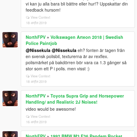
vi kan ju alla bara bli bättre eller hur!? Uppskattar din
feedback hursom!
View Context
18 अप्रैल 2019
NorthFPV
»
Volkswagen Arteon 2018 | Swedish
Police Paintjob
@Nissekula
@Nissekula
eh? fonten är tagen från
en svensk polisbil, texturerna är av rexflex.
polismärket på bakdörren bör vara ca 1.3 gånger så
stor som ett P i polis. men visst :)
View Context
18 अप्रैल 2019
NorthFPV
»
Toyota Supra Grip and Horsepower
Handling/ and Realistic 2J Noises!
video would be awesome!
View Context
16 अप्रैल 2019
NorthFPV
»
1992 BMW M3 E36 Pandem Rocket