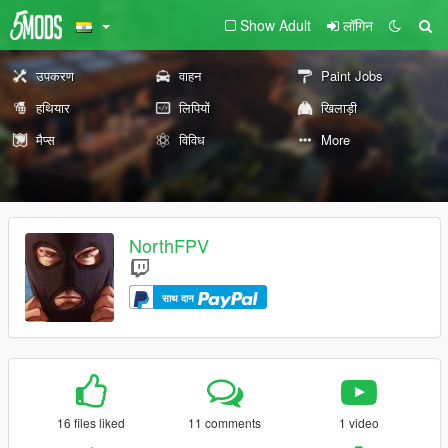
Show Adult
लॉगिन
उपकरण
वाहन
Paint Jobs
हथियार
लिपियों
खिलाड़ी
मैप्स
विविध
More
NorthFPV
साथ दान
16 files liked
11 comments
1 video