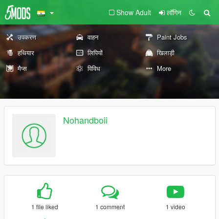
Show Adult
लॉगिन
उपकरण
वाहन
Paint Jobs
हथियार
लिपियों
खिलाड़ी
मैप्स
विविध
More
Nohandboii
1 file liked
1 comment
1 video