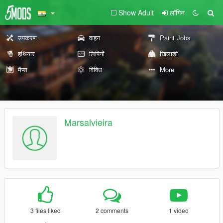
Show Adult
लॉगिन
उपकरण
वाहन
Paint Jobs
हथियार
लिपियों
खिलाड़ी
मैप्स
विविध
More
Marsalvieira
3 files liked
2 comments
1 video