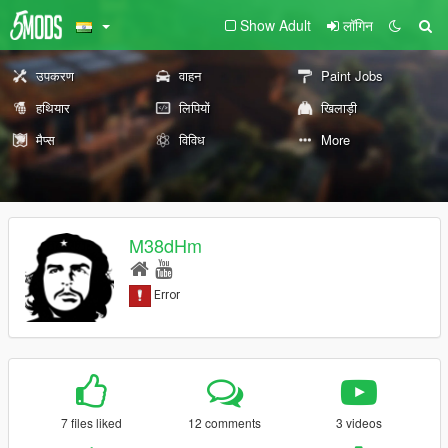
Show Adult
लॉगिन
उपकरण
वाहन
Paint Jobs
हथियार
लिपियों
खिलाड़ी
मैप्स
विविध
More
M38dHm
7 files liked
12 comments
3 videos