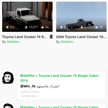
5.0
13,977
54
4.1
5,405
29
Toyota Land Cruiser 79 Single Cabin 2016
2009 Toyota Land Cruiser 79 Single Cabin
.
By
M38dHm
By
M38dHm
M38dHm
»
Toyota Land Cruiser 79 Single Cabin
2016
@abo_3z
ابشرك مانسيتهم
View Context
18 जनवरी 2018
M38dHm
»
Toyota Land Cruiser 79 Single Cabin