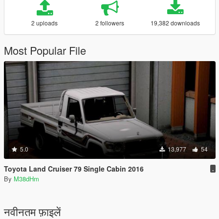
2 uploads
2 followers
19,382 downloads
Most Popular File
5.0
13,977
54
Toyota Land Cruiser 79 Single Cabin 2016
.
By
M38dHm
नवीनतम फ़ाइलें