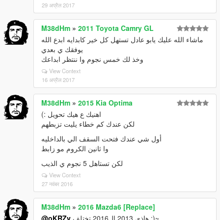
29 अप्रैल 2017
M38dHm
»
2011 Toyota Camry GL
ماشاء الله عليك يابو عادل تستهل كل خير كابدايه ابدع الله
يوفقك ي بعدي
وخذ لك خمس نجوم وا ننتظر ابداعك
View Context
16 अप्रैल 2017
M38dHm
»
2015 Kia Optima
اهنيك ع هيك تحويل :)
لكن عندك كم خطاء يليت تزبطهم
أول شي عندك فتحت السقف الي بالداخليه
وا ثانين الكروم مو زابط
لكن تستاهل 5 نجوم ي الذيب
View Context
27 नवंबर 2016
M38dHm
»
2016 Mazda6 [Replace]
@oKRZv
هاذي 2013 ال2016 تختلف :)~