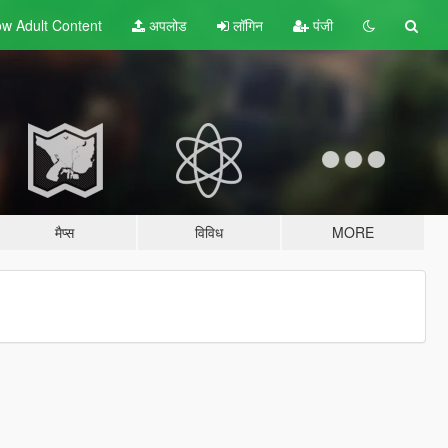
w Adult
Content
अपलोड
लॉगिन
पंजी
मैप्स
विविध
MORE