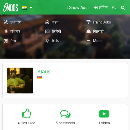
Show Adult
लॉगिन
उपकरण
वाहन
Paint Jobs
हथियार
लिपियों
खिलाड़ी
मैप्स
विविध
More
Klausi
4 files liked
5 comments
1 video