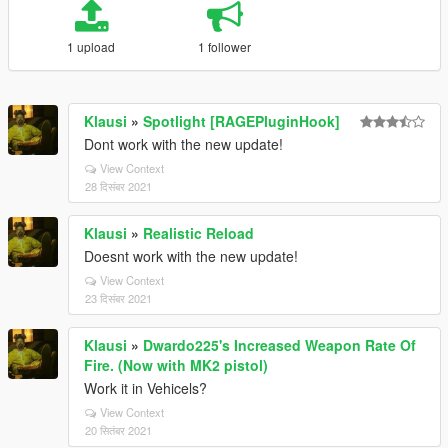
1 upload
1 follower
Klausi
»
Spotlight [RAGEPluginHook]
Dont work with the new update!
View Context
28 दिसंबर 2021
Klausi
»
Realistic Reload
Doesnt work with the new update!
View Context
23 दिसंबर 2021
Klausi
»
Dwardo225's Increased Weapon Rate Of
Fire. (Now with MK2 pistol)
Work it in Vehicels?
View Context
20 सितंबर 2021