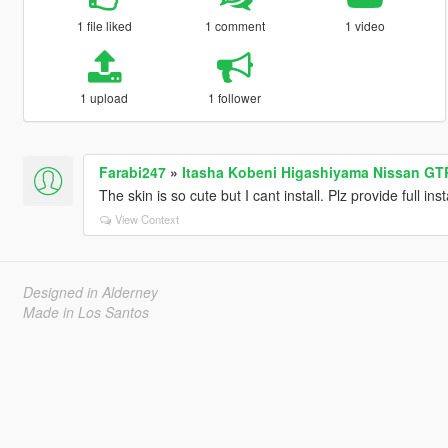
1 file liked
1 comment
1 video
1 upload
1 follower
Farabi247
»
Itasha Kobeni Higashiyama Nissan GT
The skin is so cute but I cant install. Plz provide full ins
View Context
Designed in Alderney
Made in Los Santos