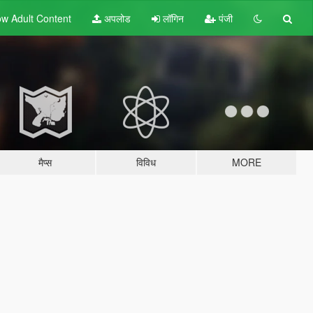
w Adult
Content
अपलोड
लॉगिन
पंजी
मैप्स
विविध
MORE