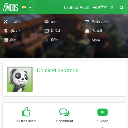
Show Adult
लॉगिन
उपकरण
वाहन
Paint Jobs
हथियार
लिपियों
खिलाड़ी
मैप्स
विविध
More
DomisPL360Xbox
11 files liked
1 comment
1 video