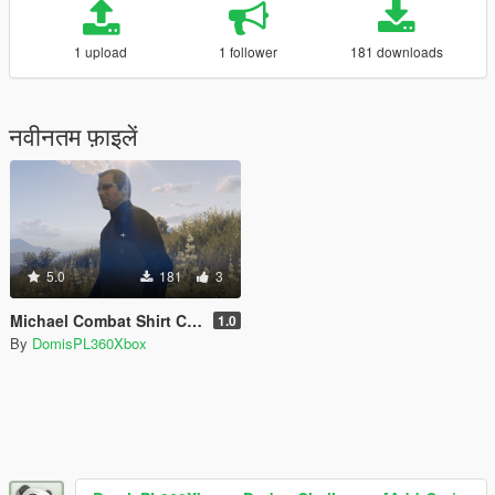
1 upload
1 follower
181 downloads
नवीनतम फ़ाइलें
5.0
181
3
Michael Combat Shirt Camo Retexture
1.0
By
DomisPL360Xbox