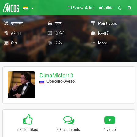
Show Adult
लॉगिन
उपकरण
वाहन
Paint Jobs
हथियार
लिपियों
खिलाड़ी
मैप्स
विविध
More
DimaMister13
Орехово-Зуево
57 files liked
68 comments
1 video