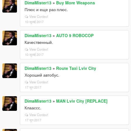
DimaMister13
»
Buy More Weapons
Плюс и еще раз плюс.
View Context
10 जुलाई 2017
DimaMister13
»
AUTO 9 ROBOCOP
Качественный.
View Context
10 जुलाई 2017
DimaMister13
»
Route Taxi Lviv City
Хороший автобус.
View Context
17 जून 2017
DimaMister13
»
MAN Lviv City [REPLACE]
Клаассс.
View Context
17 जून 2017