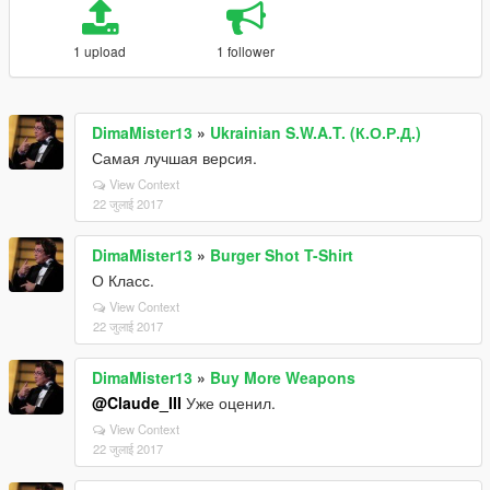
1 upload
1 follower
DimaMister13
»
Ukrainian S.W.A.T. (К.О.Р.Д.)
Самая лучшая версия.
View Context
22 जुलाई 2017
DimaMister13
»
Burger Shot T-Shirt
О Класс.
View Context
22 जुलाई 2017
DimaMister13
»
Buy More Weapons
@Claude_III
Уже оценил.
View Context
22 जुलाई 2017