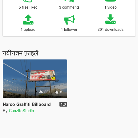
5 files liked
3 comments
1 video
1 upload
1 follower
301 downloads
नवीनतम फ़ाइलें
301
8
Narco Graffiti Billboard
1.0
By
CuazitoStudio