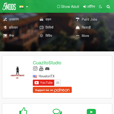
Show Adult
लॉगिन
उपकरण
वाहन
Paint Jobs
हथियार
लिपियों
खिलाड़ी
मैप्स
विविध
More
CuazitoStudio
HoustonTX
Support me on