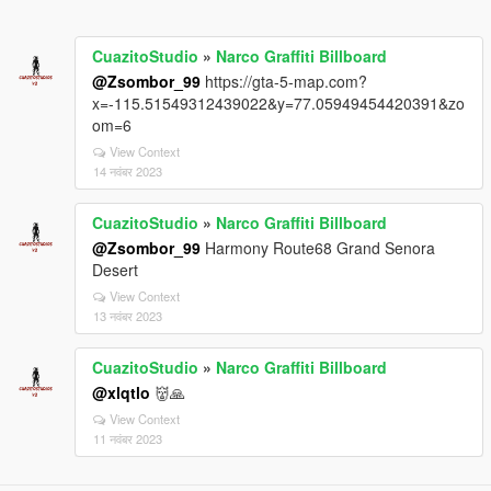
CuazitoStudio
»
Narco Graffiti Billboard
@Zsombor_99
https://gta-5-map.com?
x=-115.51549312439022&y=77.05949454420391&zo
om=6
View Context
14 नवंबर 2023
CuazitoStudio
»
Narco Graffiti Billboard
@Zsombor_99
Harmony Route68 Grand Senora
Desert
View Context
13 नवंबर 2023
CuazitoStudio
»
Narco Graffiti Billboard
@xlqtlo
👹🙏
View Context
11 नवंबर 2023