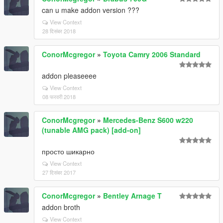
can u make addon version ???
View Context
28 दिसंबर 2018
ConorMcgregor
»
Toyota Camry 2006 Standard
addon pleaseeee
View Context
08 फरवरी 2018
ConorMcgregor
»
Mercedes-Benz S600 w220
(tunable AMG pack) [add-on]
просто шикарно
View Context
27 दिसंबर 2017
ConorMcgregor
»
Bentley Arnage T
addon broth
View Context