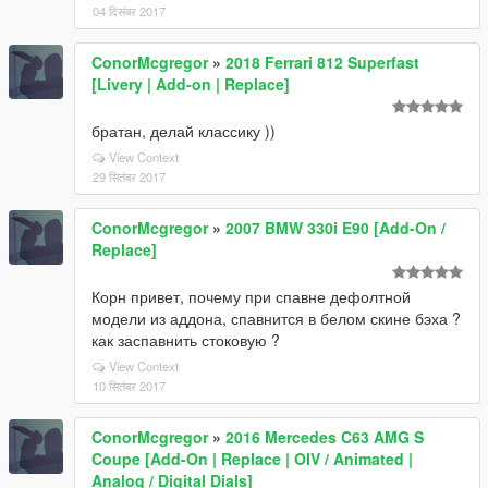
04 दिसंबर 2017
ConorMcgregor
»
2018 Ferrari 812 Superfast
[Livery | Add-on | Replace]
братан, делай классику ))
View Context
29 सितंबर 2017
ConorMcgregor
»
2007 BMW 330i E90 [Add-On /
Replace]
Корн привет, почему при спавне дефолтной
модели из аддона, спавнится в белом скине бэха ?
как заспавнить стоковую ?
View Context
10 सितंबर 2017
ConorMcgregor
»
2016 Mercedes C63 AMG S
Coupe [Add-On | Replace | OIV / Animated |
Analog / Digital Dials]