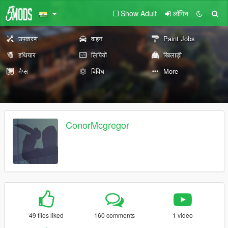
Show Adult
लॉगिन
उपकरण
वाहन
Paint Jobs
हथियार
लिपियों
खिलाड़ी
मैप्स
विविध
More
ConorMcgregor
49 files liked
160 comments
1 video