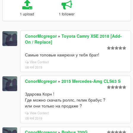
1 upload
1 follower
ConorMcgregor
»
Toyota Camry XSE 2018 [Add-
On / Replace]
Самые топовые камрюхи у тебя брат!
View Context
08 मार्च 2019
ConorMcgregor
»
2015 Mercedes-Amg CLS63 S
Здарова Корн !
Где можно скачать роллс, гелик брабус ?
или они только на продаже ?
View Context
08 मार्च 2019
ConorMcgregor
»
Brabus 700G