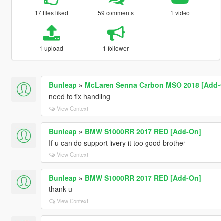
17 files liked
59 comments
1 video
1 upload
1 follower
Bunleap
»
McLaren Senna Carbon MSO 2018 [Add-
need to fix handling
View Context
Bunleap
»
BMW S1000RR 2017 RED [Add-On]
If u can do support livery it too good brother
View Context
Bunleap
»
BMW S1000RR 2017 RED [Add-On]
thank u
View Context