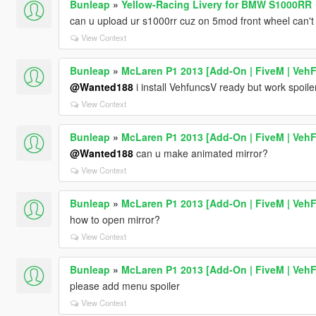
Bunleap
»
Yellow-Racing Livery for BMW S1000RR
can u upload ur s1000rr cuz on 5mod front wheel can't 
View Context
Bunleap
»
McLaren P1 2013 [Add-On | FiveM | VehF
@Wanted188
i install VehfuncsV ready but work spoile
View Context
Bunleap
»
McLaren P1 2013 [Add-On | FiveM | VehF
@Wanted188
can u make animated mirror?
View Context
Bunleap
»
McLaren P1 2013 [Add-On | FiveM | VehF
how to open mirror?
View Context
Bunleap
»
McLaren P1 2013 [Add-On | FiveM | VehF
please add menu spoiler
View Context