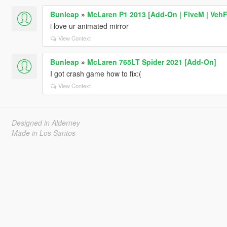
Bunleap
»
McLaren P1 2013 [Add-On | FiveM | VehF
i love ur animated mirror
View Context
Bunleap
»
McLaren 765LT Spider 2021 [Add-On]
I got crash game how to fix:(
View Context
Designed in Alderney
Made in Los Santos