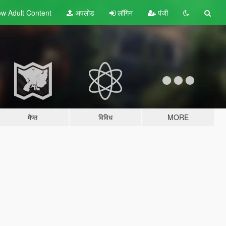
w Adult
Content
अपलोड
लॉगिन
पंजी
मैप्स
विविध
MORE