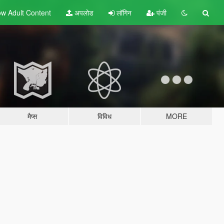
w Adult
Content
अपलोड
लॉगिन
पंजी
मैप्स
विविध
MORE