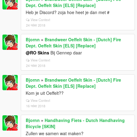
Dept. Oeffelt Skin [ELS] [Replace]
Heb je Discord? zoja hoe heet je dan met #
View Context
24 नवंबर 2018
Bjornn
»
Brandweer Oeffelt Skin - [Dutch] Fire
Dept. Oeffelt Skin [ELS] [Replace]
@RO Skins
Bij Gennep daar
View Context
24 नवंबर 2018
Bjornn
»
Brandweer Oeffelt Skin - [Dutch] Fire
Dept. Oeffelt Skin [ELS] [Replace]
Kom je uit Oeffelt??
View Context
16 नवंबर 2018
Bjornn
»
Handhaving Fiets - Dutch Handhaving
Bicycle [SKIN]
Zullen we samen wat maken?