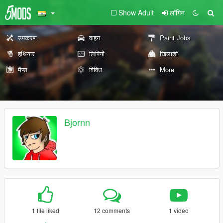
Show Adult
लॉगिन
उपकरण
वाहन
Paint Jobs
हथियार
लिपियों
खिलाड़ी
मैप्स
विविध
More
Bjornn
1 file liked
12 comments
1 video