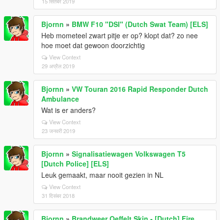
15 सितंबर 2019
Bjornn
»
BMW F10 "DSI" (Dutch Swat Team) [ELS]
Heb mometeel zwart pitje er op? klopt dat? zo nee
hoe moet dat gewoon doorzichtig
View Context
29 अप्रैल 2019
Bjornn
»
VW Touran 2016 Rapid Responder Dutch
Ambulance
Wat is er anders?
View Context
23 जनवरी 2019
Bjornn
»
Signalisatiewagen Volkswagen T5
[Dutch Police] [ELS]
Leuk gemaakt, maar nooit gezien in NL
View Context
31 दिसंबर 2018
Bjornn
»
Brandweer Oeffelt Skin - [Dutch] Fire