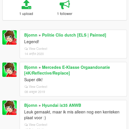
1 upload
1 follower
Bjornn
»
Politie Clio dutch [ELS | Painted]
Legend!
View Context
14 अप्रैल 2020
Bjornn
»
Mercedes E-Klasse Orgaandonatie
[4K/Reflective/Replace]
Super dik!
View Context
08 अक्टूबर 2019
Bjornn
»
Hyundai ix35 ANWB
Leuk gemaakt, maar ik mis alleen nog een kenteken
plaat voor :)
View Context