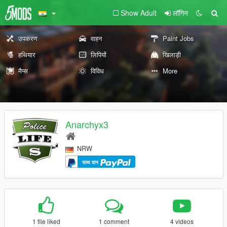
Show Adult
लॉगिन
उपकरण
वाहन
Paint Jobs
हथियार
लिपियों
खिलाड़ी
मैप्स
विविध
More
Anarchyx3
NRW
साथ दान
1 file liked
1 comment
4 videos