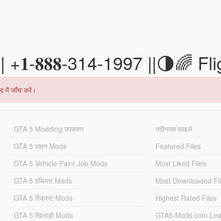
| +𝟏-𝟖𝟖𝟖-314-1997 ||🌗🌈
 में जाँच करें।
GTA 5 Modding उपकरण
नवीनतम फ़ाइलें
GTA 5 वाहन Mods
Featured Files
GTA 5 Vehicle Paint Job Mods
Most Liked Files
GTA 5 हथियार Mods
Most Downloaded Fi
GTA 5 स्क्रिप्ट Mods
Highest Rated Files
GTA 5 खिलाड़ी Mods
GTA5-Mods.com Lea