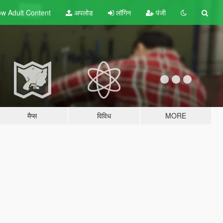
w Adult
Content
अपलोड
लॉगिन
पंजी
मैप्स
विविध
MORE