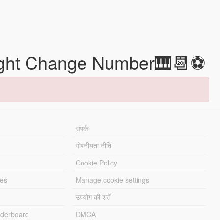
 Flight Change Number🎹📆⚽
संपर्क
गोपनीयता नीति
Cookie Policy
les
Manage cookie settings
उपयोग की शर्तें
derboard
DMCA