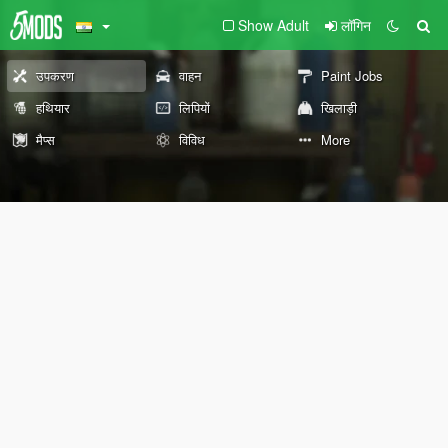
Show Adult
लॉगिन
उपकरण
वाहन
Paint Jobs
हथियार
लिपियों
खिलाड़ी
मैप्स
विविध
More