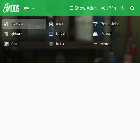
Show Adult
लॉगिन
उपकरण
वाहन
Paint Jobs
हथियार
लिपियों
खिलाड़ी
मैप्स
विविध
More