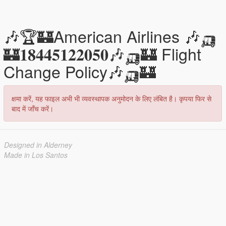
🎶🏆🏰American Airlines 🎶🛺
🏰𝟏𝟖𝟒𝟒𝟓𝟏𝟐𝟐𝟎𝟓𝟎🎶🛺🏰 Flight
Change Policy🎶🛺🏰
क्षमा करें, यह फाइल अभी भी व्यवस्थापक अनुमोदन के लिए लंबित है। कृपया फिर से
बाद में जाँच करें।
Designed in Alderney
Made in Los Santos