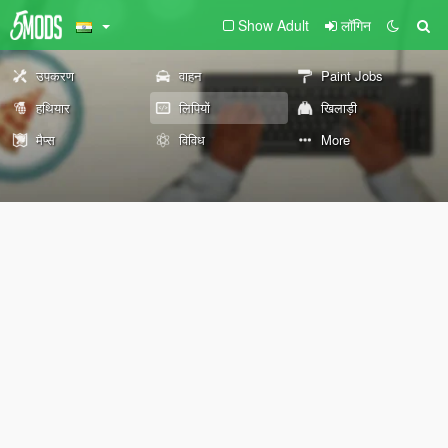
Show Adult
लॉगिन
उपकरण
वाहन
Paint Jobs
हथियार
लिपियों
खिलाड़ी
मैप्स
विविध
More