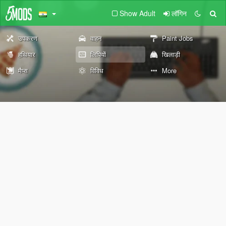
Show Adult
लॉगिन
उपकरण
वाहन
Paint Jobs
हथियार
लिपियों
खिलाड़ी
मैप्स
विविध
More