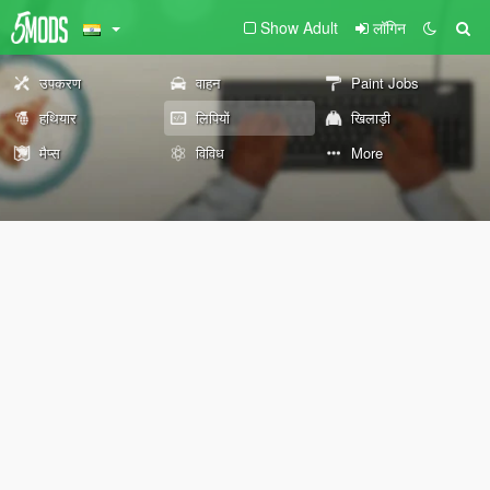
Show Adult
लॉगिन
उपकरण
वाहन
Paint Jobs
हथियार
लिपियों
खिलाड़ी
मैप्स
विविध
More