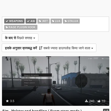
WEAPONS
ASI
.NET
LUA
GTALUA
RAGE PLUGIN HOOK
के बाद से
पिछले सप्ताह
इसके अनुसार क्रमबद्ध करें
सबसे ज्यादा डाउनलोड किया जाने वाला
3.5
240
10
Aim , Holster and handling ( fivem story mode )
1.0