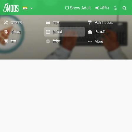
Show Adult
लॉगिन
उपकरण
वाहन
Paint Jobs
हथियार
लिपियों
खिलाड़ी
मैप्स
विविध
More