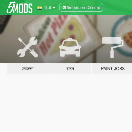
5mods on Discord
हिन्दी
उपकरण
वाहन
PAINT JOBS