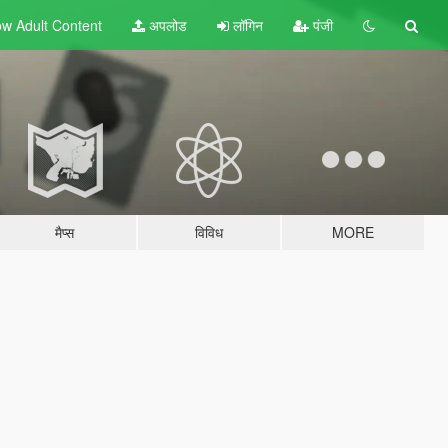
w Adult
Content
अपलोड
लॉगिन
पंजी
मैप्स
विविध
MORE