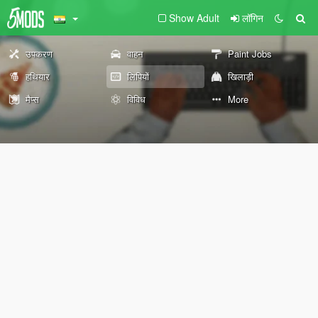
Show Adult
लॉगिन
उपकरण
वाहन
Paint Jobs
हथियार
लिपियों
खिलाड़ी
मैप्स
विविध
More