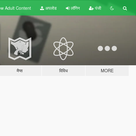
w Adult
Content
अपलोड
लॉगिन
पंजी
मैप्स
विविध
MORE