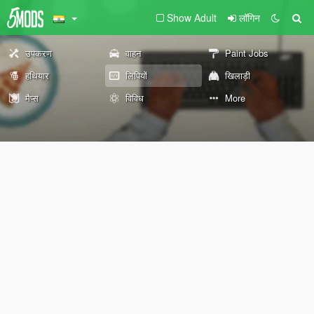
Show Adult
लॉगिन
उपकरण
वाहन
Paint Jobs
हथियार
लिपियों
खिलाड़ी
मैप्स
विविध
More