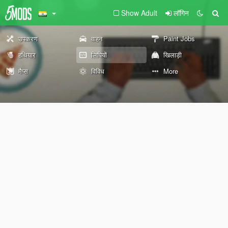
Show Adult
लॉगिन
उपकरण
वाहन
Paint Jobs
हथियार
लिपियों
खिलाड़ी
मैप्स
विविध
More