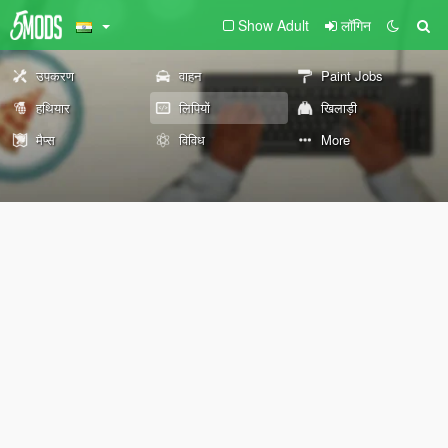
Show Adult
लॉगिन
उपकरण
वाहन
Paint Jobs
हथियार
लिपियों
खिलाड़ी
मैप्स
विविध
More