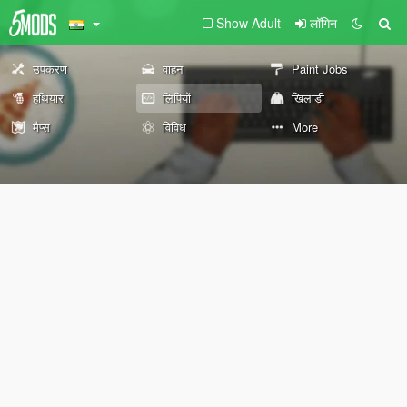
Show Adult
लॉगिन
उपकरण
वाहन
Paint Jobs
हथियार
लिपियों
खिलाड़ी
मैप्स
विविध
More