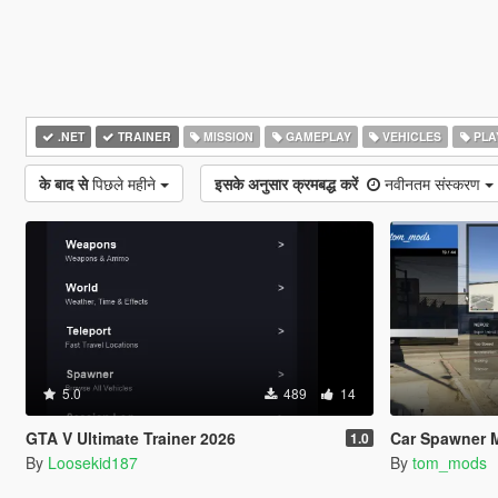
.NET
TRAINER
MISSION
GAMEPLAY
VEHICLES
PLA
के बाद से
पिछले महीने
इसके अनुसार क्रमबद्ध करें
नवीनतम संस्करण
5.0
489
14
GTA V Ultimate Trainer 2026
Car Spawner 
1.0
By
Loosekid187
By
tom_mods