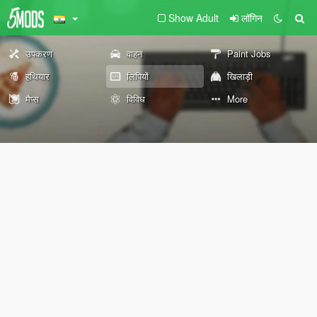
Show Adult
लॉगिन
उपकरण
वाहन
Paint Jobs
हथियार
लिपियों
खिलाड़ी
मैप्स
विविध
More