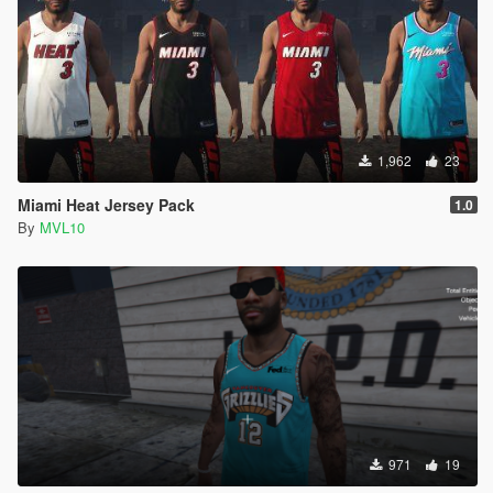
1,962
23
Miami Heat Jersey Pack
1.0
By
MVL10
971
19