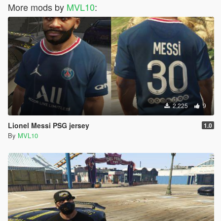
More mods by
MVL10
:
2,225
9
Lionel Messi PSG jersey
1.0
By
MVL10