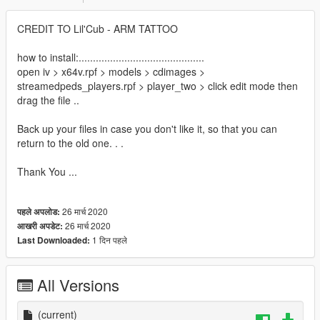
CREDIT TO Lil'Cub - ARM TATTOO
how to install:............................................
open iv > x64v.rpf > models > cdimages >
streamedpeds_players.rpf > player_two > click edit mode then
drag the file ..
Back up your files in case you don't like it, so that you can
return to the old one. . .
Thank You ...
26 मार्च 2020
पहले अपलोड:
26 मार्च 2020
आखरी अपडेट:
1 दिन पहले
Last Downloaded:
All Versions
(current)