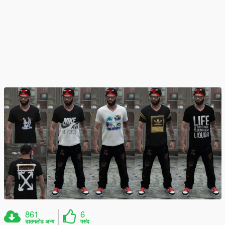
861
6
डाउनलोड अन्य
पसंद