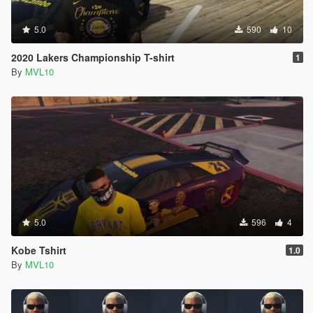
5.0
590
10
2020 Lakers Championship T-shirt
1
By
MVL10
5.0
596
4
Kobe Tshirt
1.0
By
MVL10