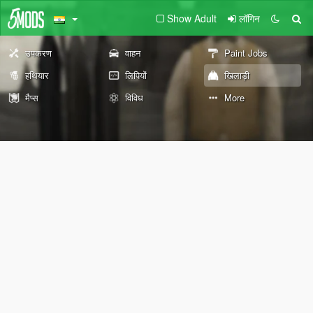
Show Adult
लॉगिन
उपकरण
वाहन
Paint Jobs
हथियार
लिपियों
खिलाड़ी
मैप्स
विविध
More