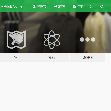
w Adult
Content
अपलोड
लॉगिन
पंजी
मैप्स
विविध
MORE