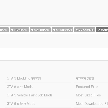
TMAN
IRON MAN
SUPERMAN
SPIDERMAN
DC COMICS
MARV
GTA 5 Modding उपकरण
नवीनतम फ़ाइलें
GTA 5 वाहन Mods
Featured Files
GTA 5 Vehicle Paint Job Mods
Most Liked Files
GTA 5 हथियार Mods
Most Downloaded Fi