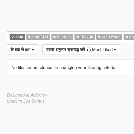
SKIN
FRANKLIN
MICHAEL
TREVOR
STAR WARS
BA
के बाद से
कल
इसके अनुसार क्रमबद्ध करें
Most Liked
No files found, please try changing your filtering criteria.
Designed in Alderney
Made in Los Santos