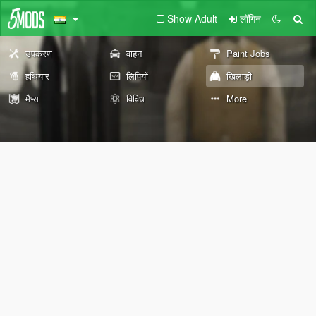
Show Adult
लॉगिन
उपकरण
वाहन
Paint Jobs
हथियार
लिपियों
खिलाड़ी
मैप्स
विविध
More