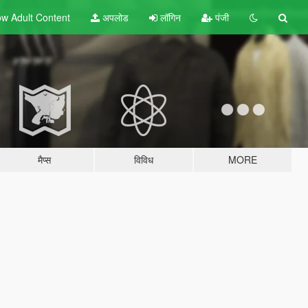
w Adult
Content
अपलोड
लॉगिन
पंजी
मैप्स
विविध
MORE